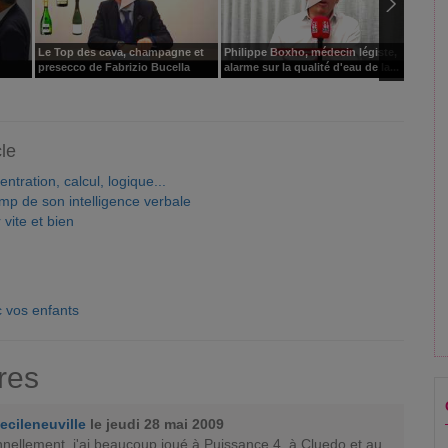
Le Top des cava, champagne et
Philippe Boxho, médecin légiste,
Savez-v
presecco de Fabrizio Bucella
alarme sur la qualité d'eau de la...
candida
cle
tration, calcul, logique...
mp de son intelligence verbale
 vite et bien
 vos enfants
res
ecileneuville
le jeudi 28 mai 2009
nnellement, j'ai beaucoup joué à Puissance 4, à Cluedo et au