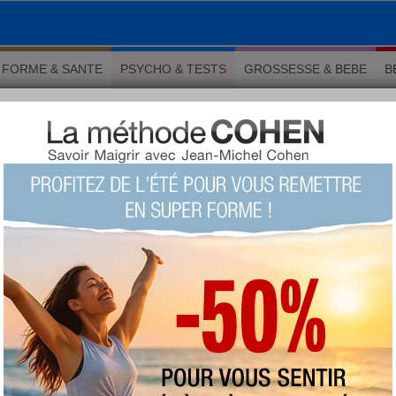
FORME & SANTE
PSYCHO & TESTS
GROSSESSE & BEBE
B
x intelligents
 Psychologie
jeux intelligents
LU 25846 fois COMMENTÉ 2 fois
TAGS:
intelligence
,
enfant
,
logique
,
mémoire
,
concentration
AUTEUR : Estelle Lavandier
vendredi 19 mai 2017