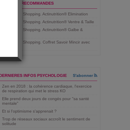
PRODUITS RECOMMANDES
Aujourdhui Shopping. Actinutrition® Elimination
Aujourdhui Shopping. Actinutrition® Ventre & Taille
Aujourdhui Shopping. Actinutrition® Galbe &
Courbe
Aujourdhui Shopping. ​Coffret Savoir Mincir avec
Jean
DERNIERES INFOS PSYCHOLOGIE
S'abonner
Zen en 2018 : la cohérence cardiaque, l'exercice
de respiration qui met le stress KO
Elle prend deux jours de congés pour "sa santé
mentale"
Et si l'optimisme s'apprenait ?
Trop de réseaux sociaux accroît le sentiment de
solitude