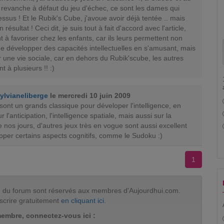
 revanche à défaut du jeu d'échec, ce sont les dames qui
essus ! Et le Rubik's Cube, j'avoue avoir déjà tentée .. mais
résultat ! Ceci dit, je suis tout à fait d'accord avec l'article,
t à favoriser chez les enfants, car ils leurs permettent non
e développer des capacités intellectuelles en s'amusant, mais
r une vie sociale, car en dehors du Rubik'scube, les autres
t à plusieurs !! :)
ylvianeliberge
le mercredi 10 juin 2009
ont un grands classique pour déveloper l'intelligence, en
ur l'anticipation, l'intelligence spatiale, mais aussi sur la
e nos jours, d'autres jeux très en vogue sont aussi excellent
pper certains aspects cognitifs, comme le Sudoku :)
1
tion du forum sont réservés aux membres d'Aujourdhui.com.
scrire gratuitement
en cliquant ici
.
membre, connectez-vous ici :