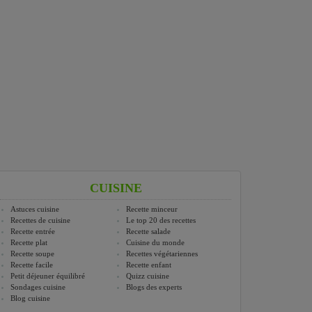
CUISINE
Astuces cuisine
Recette minceur
Recettes de cuisine
Le top 20 des recettes
Recette entrée
Recette salade
Recette plat
Cuisine du monde
Recette soupe
Recettes végétariennes
Recette facile
Recette enfant
Petit déjeuner équilibré
Quizz cuisine
Sondages cuisine
Blogs des experts
Blog cuisine