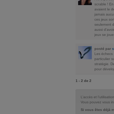
scrable ! En
avaient le d
jamais aucun 
ces jeux son
seulement d
aussi d'avoi
jeux se jouen
posté par
s
Les échecs s
particulier s
stratégie. D
pour dévelo
1 - 2 de 2
L’accès et l’utilisa
Vous pouvez vous in
Si vous êtes déjà 