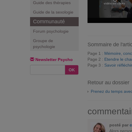
Guide des thérapies
vidéo en cours
Guide de la sexologie
Communauté
Forum psychologie
Groupe de
Sommaire de l'arti
psychologie
Page 1 :
Mémoire, concen
Page 2 :
Etendre le cha
Newsletter Psycho
Page 3 :
Savoir réfléchir
OK
Retour au dossier
Prenez du temps avec
commentai
posté par
c
Alors perso