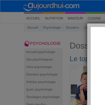
(current)
ACCUEIL
NUTRITION
MINCEUR
CUISINE
Accueil
Psychologie
Dossiers
Le top des jeu
Dossiers
PSYCHOLOGIE
Accueil psychologie
Le top des 
Vos psychologues
Infos psychologie
Dossiers psychologie
Articles psychologie
quizz psychologie
Sondages psychologie
Tests psycho