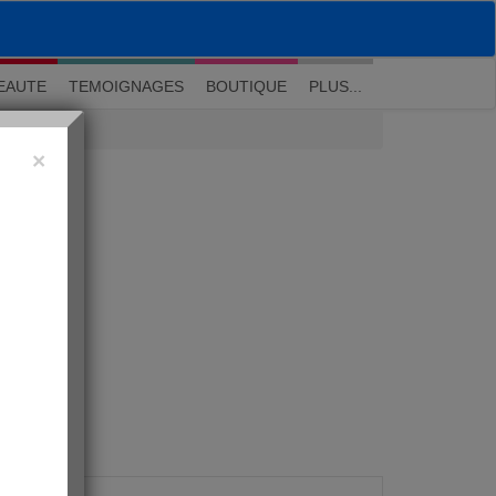
M'inscrire
|
Me connecter
|
? Visite guidée
EAUTE
TEMOIGNAGES
BOUTIQUE
PLUS...
×