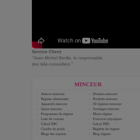
Service Client
"Jean-Michel Berille, le responsable
des télé-conseillers."
MINCEUR
Astuces minceur
Dossiers minceur
Régime alimentaire
Produits minceur
Appareils minceur
50 régimes minceur
Quizz minceur
Sondages minceur
Programme de régime
Menu régime
Liste de courses
Exercices physiques
Calcul IMC
Calcul IMG
Courbe de poids
Réglette de régime
Blogs des experts
Blog régime