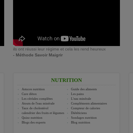
ils ont réussi leur régime et cela les rend heureux
- Méthode Savoir Maigrir
NUTRITION
Astuces nutrition
Guide des aliments
Cure détox
Les pains
Les céréales complètes
L'eau minérale
Atouts de l'eau minérale
Compléments alimentaires
Taux de cholestérol
Compteur de calories
calendrier des fruits et légumes
Diététiciens
Quizz nutrition
Sondages nutrition
Blogs des experts
Blog nutrition