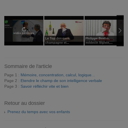
vidéo en cours
Le Top des cava,
Philippe Boxho,
S
champagne et...
médecin légiste,...
b
Sommaire de l'article
Page 1 :
Mémoire, concentration, calcul, logique...
Page 2 :
Etendre le champ de son intelligence verbale
Page 3 :
Savoir réfléchir vite et bien
Retour au dossier
Prenez du temps avec vos enfants