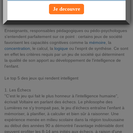
Intelligence spatiale, vitesse de raisonnement, logique...
Je decouvre
Découvrez ces jeux à haute valeur ajoutée sur le plan
pédagogique qu'il faut absolument posséder. Car c'est prouvé : ils
développent l'
intelligence
chez l'
enfant
.
Enseignants, responsables pédagogiques ou pédo-psychologues
s'entendent parfaitement sur ce point : certains jeux de société
favorisent les capacités cognitives comme la
mémoire
, la
concentration
, le calcul, la
logique
ou l'esprit de synthèse. Ce sont
en effet les critères requis par un jeu de société qui déterminent
la qualité de son apport au développement de l'intelligence de
l'enfant.
Le top 5 des jeux qui rendent intelligent
1. Les Échecs
"C'est le jeu qui fait le plus honneur à l'intelligence humaine",
écrivait Voltaire en parlant des échecs. Le philosophe des
Lumières ne s'y trompait pas, le jeu d'échecs entraîne l'enfant à
mémoriser, à planifier, à calculer et bien sûr à raisonner. Une
expérience menée en milieu scolaire dans la région toulousaine
au début des années 90 a démontré l'avantage indéniable dont
peuvent profiter les 8-14 ans initiés aux échecs, à raison d'une