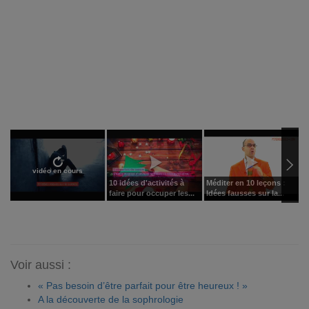
vidéo en cours
10 idées d'activités à
Méditer en 10 leçons :
C
faire pour occuper les...
Idées fausses sur la...
p
Voir aussi :
« Pas besoin d’être parfait pour être heureux ! »
A la découverte de la sophrologie