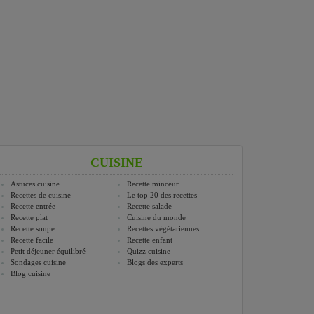
CUISINE
Astuces cuisine
Recette minceur
Recettes de cuisine
Le top 20 des recettes
Recette entrée
Recette salade
Recette plat
Cuisine du monde
Recette soupe
Recettes végétariennes
Recette facile
Recette enfant
Petit déjeuner équilibré
Quizz cuisine
Sondages cuisine
Blogs des experts
Blog cuisine