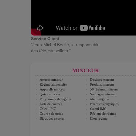
Service Client
"Jean-Michel Berille, le responsable
des télé-conseillers."
MINCEUR
Astuces minceur
Dossiers minceur
Régime alimentaire
Produits minceur
Appareils minceur
50 régimes minceur
Quizz minceur
Sondages minceur
Programme de régime
Menu régime
Liste de courses
Exercices physiques
Calcul IMC
Calcul IMG
Courbe de poids
Réglette de régime
Blogs des experts
Blog régime