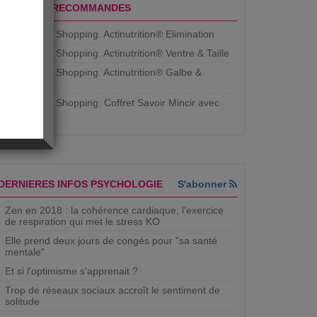
PRODUITS RECOMMANDES
Aujourdhui Shopping. Actinutrition® Elimination
Aujourdhui Shopping. Actinutrition® Ventre & Taille
Aujourdhui Shopping. Actinutrition® Galbe &
Courbe
Aujourdhui Shopping. ​Coffret Savoir Mincir avec
Jean
DERNIERES INFOS PSYCHOLOGIE
S'abonner
Zen en 2018 : la cohérence cardiaque, l'exercice
de respiration qui met le stress KO
Elle prend deux jours de congés pour "sa santé
mentale"
Et si l'optimisme s'apprenait ?
Trop de réseaux sociaux accroît le sentiment de
solitude