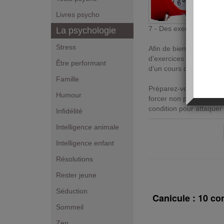
Livres psycho
7 - Des exercices
La psychologie
Stress
Afin de bien réveiller vo
d’exercices physiques. 
Être performant
d’un cours de gym inten
Famille
Préparez-vous une petite
Humour
forcer non plus. Ces ex
condition pour attaquer 
Infidélité
Intelligence animale
Intelligence enfant
Résolutions
Rester jeune
Séduction
Canicule : 10 co
Sommeil
Zen