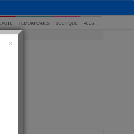
M'inscrire
|
Me connecter
|
? Visite guidée
EAUTE
TEMOIGNAGES
BOUTIQUE
PLUS...
×