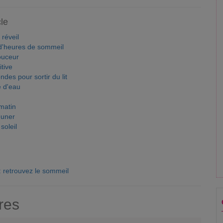
cle
 réveil
d'heures de sommeil
ouceur
tive
des pour sortir du lit
e d'eau
matin
euner
soleil
 retrouvez le sommeil
res