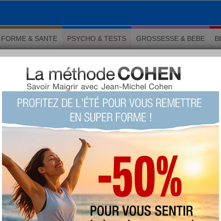
FORME & SANTE
PSYCHO & TESTS
GROSSESSE & BEBE
B
ls pour se lever du bon pied
 Psychologie
eils pour se lever du bon
LU 25984 fois COMMENTÉ 3 fois
TAGS:
AUTEUR : Adrien Lemay
vendredi 16 mars 2018