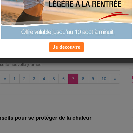
tre corps, il est conseillé de faire entre 10 et 15 minutes
Attention, on ne parle pas bien entendu de faire un marathon ou
sif.
Je decouvre
 séries d’exercices à faire 10 ou 20 fois afin de ne pas trop
ercices vous permettrons de garder la forme et d’être en bonne
cette nouvelle journée.
«
1
2
3
4
5
6
7
8
9
10
»
nseils pour se protéger de la chaleur