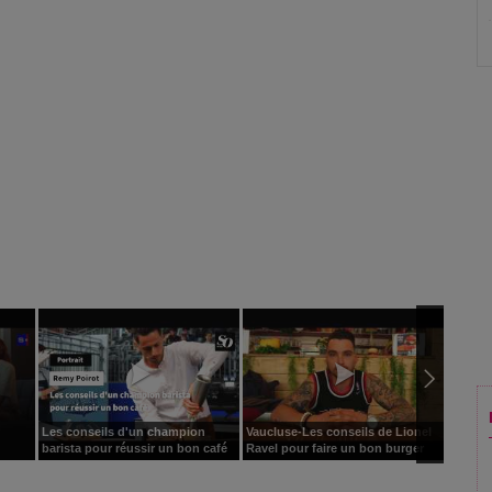
Les conseils d'un champion
Vaucluse-Les conseils de Lionel
10 cons
barista pour réussir un bon café
Ravel pour faire un bon burger
enfant