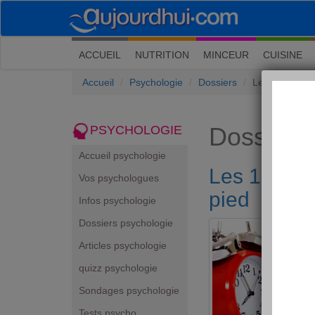
(current)
ACCUEIL
NUTRITION
MINCEUR
CUISINE
Accueil
Psychologie
Dossiers
Les 10 consei
Dossiers
PSYCHOLOGIE
Accueil psychologie
Les 10 cons
Vos psychologues
pied
Infos psychologie
Dossiers psychologie
Articles psychologie
quizz psychologie
Sondages psychologie
Tests psycho