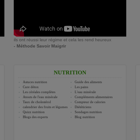
ils ont réussi leur régime et cela les rend heureux
- Méthode Savoir Maigrir
NUTRITION
Astuces nutrition
Guide des aliments
Cure détox
Les pains
Les céréales complètes
L'eau minérale
Atouts de l'eau minérale
Compléments alimentaires
Taux de cholestérol
Compteur de calories
calendrier des fruits et légumes
Diététiciens
Quizz nutrition
Sondages nutrition
Blogs des experts
Blog nutrition