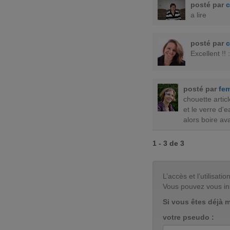
posté par
c
a lire
posté par
c
Excellent !! :
posté par
fe
chouette articl
et le verre d'
alors boire ava
1 - 3 de 3
L’accès et l’utilisa
Vous pouvez vous in
Si vous êtes déjà 
votre pseudo :