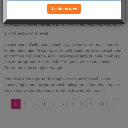
vendredi 16 mars 2018
Je decouvre
Mauvais
sommeil
ou
réveil
difficile, le résultat est le même : il
n'est pas toujours facile de se
lever du bon pied
! Voici pour
vous aider
les dix conseils
pour bien commencer votre journée.
1 - Préparez votre réveil
Le soir avant d’aller vous coucher, anticipez votre réveil pour le
lendemain matin. Préparez votre petit déjeuner en installant pain
et confiture sur la table, et si vous êtes adepte du café n’oubliez
pas de programmer votre cafetière quelques minutes avant
l’heure où vous comptez manger.
Pour évitez toute perte de temps lors de votre réveil , vous
pouvez également préparer vos habits pour le lendemain matin.
Cela vous évitera de vous prendre la tête de bon matin.
1
2
3
4
5
6
7
8
9
10
»