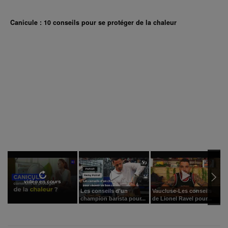
Canicule : 10 conseils pour se protéger de la chaleur
vidéo en cours
Les conseils d'un
Vaucluse-Les conseils
1
champion barista pour...
de Lionel Ravel pour...
p