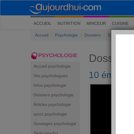
(current)
ACCUEIL
NUTRITION
MINCEUR
CUISINE
Accueil
Psychologie
Dossiers
10 émotions à 
Dossiers
PSYCHOLOGIE
Accueil psychologie
10 émotions
Vos psychologues
Infos psychologie
Dossiers psychologie
Articles psychologie
quizz psychologie
Sondages psychologie
Tests psycho