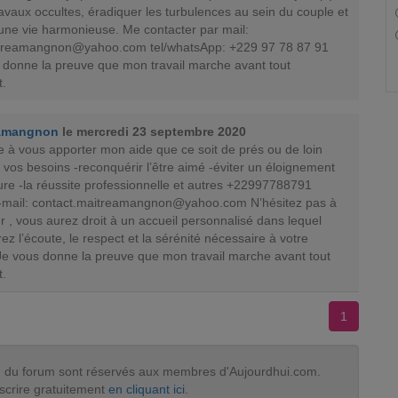
avaux occultes, éradiquer les turbulences au sein du couple et
 une vie harmonieuse. Me contacter par mail:
itreamangnon@yahoo.com
tel/whatsApp: +229 97 78 87 91
 donne la preuve que mon travail marche avant tout
.
Amangnon
le mercredi 23 septembre 2020
 à vous apporter mon aide que ce soit de prés ou de loin
 vos besoins -reconquérir l’être aimé -éviter un éloignement
ure -la réussite professionnelle et autres +22997788791
-mail:
contact.maitreamangnon@yahoo.com
N’hésitez pas à
 , vous aurez droit à un accueil personnalisé dans lequel
ez l’écoute, le respect et la sérénité nécessaire à votre
e vous donne la preuve que mon travail marche avant tout
.
1
tion du forum sont réservés aux membres d'Aujourdhui.com.
scrire gratuitement
en cliquant ici
.