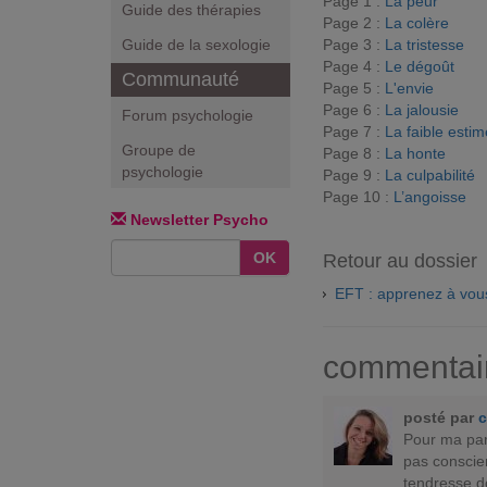
Page 1 :
La peur
Guide des thérapies
Page 2 :
La colère
Page 3 :
La tristesse
Guide de la sexologie
Page 4 :
Le dégoût
Communauté
Page 5 :
L'envie
Page 6 :
La jalousie
Forum psychologie
Page 7 :
La faible estim
Groupe de
Page 8 :
La honte
psychologie
Page 9 :
La culpabilité
Page 10 :
L’angoisse
Newsletter Psycho
OK
Retour au dossier
EFT : apprenez à vous
commentai
posté par
c
Pour ma par
pas conscie
tendresse do