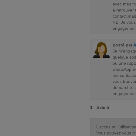
avec mes tr
a retrouver
contact.ma
NB: Je vous
engagement
posté par
Je m'engage
quelque soit
ou une rupt
whatsApp e
me contacter
vous trouver
démarche. J
engagement
1 - 5 de 5
L’accès et l’utilisa
Vous pouvez vous in