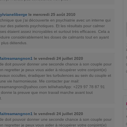
ylvianeliberge
le mercredi 25 août 2010
chnique que j'ai découverte en psychiatrie avec un interne qui
t sur des patients psychotiques. Et les résultats pour calmer
ses étaient assez incroyables et surtout très efficaces. Cela a
éduire considérablement les doses de calmants tout en ayant
s plus détendus.
Maitreamangnon1
le vendredi 24 juillet 2020
de doit pouvoir donner une seconde chance à son couple pour
en regretter je peux vous aider à récupérer votre conjoint(e)
avaux occultes, éradiquer les turbulences au sein du couple et
 une vie harmonieuse. Me contacter par mail:
itreamangnon@yahoo.com
tel/whatsApp: +229 97 78 87 91
 donne la preuve que mon travail marche avant tout
.
Maitreamangnon1
le vendredi 24 juillet 2020
de doit pouvoir donner une seconde chance à son couple pour
en regretter je peux vous aider à récupérer votre conjoint(e)