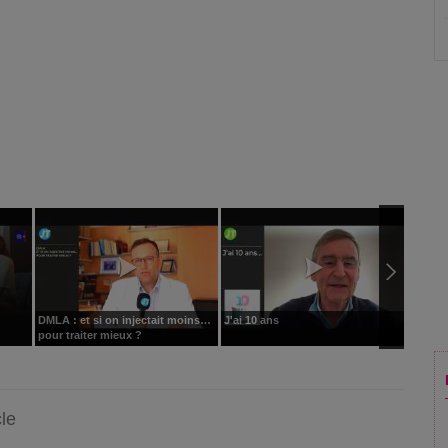
DMLA : et si on injectait moins…
J'ai 10 ans
JT RSN
pour traiter mieux ?
cle