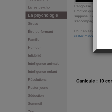
L’angoisse
Livres psycho
Emotion qui peut surven
La psychologie
supposé. Ce sentiment p
s’accompagne de troubl
Stress
Pour en savoir plus sur 
Être performant
rester mince avec l’EFT
Famille
Humour
Infidélité
Intelligence animale
Intelligence enfant
Résolutions
Canicule : 10 co
Rester jeune
Séduction
Sommeil
Zen