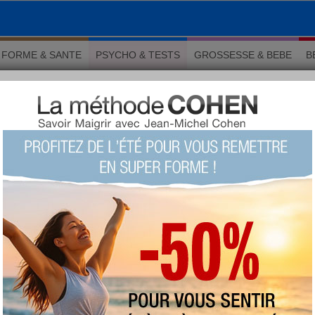
FORME & SANTE
PSYCHO & TESTS
GROSSESSE & BEBE
B
traiter avec l’EFT
 Psychologie
 à traiter avec l’EFT
LU 26373 fois COMMENTÉ 5 fois
TAGS:
EFT
,
emotional freedom
technique
,
techniques de Libération
Émotionnelle
,
Jean-Michel Gurret
,
methode eft
AUTEUR : Adrien Lemay
mardi 24 avril 2018