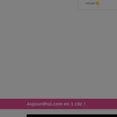
email
Aujourdhui.com en 1 clic !