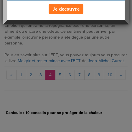
AUTEUR : Adrien Lemay
Je decouvre
mardi 24 avril 2018
Le dégoût
Emotion qui entraîne la répugnance pour une personne, un
aliment ou encore une odeur. Ce sentiment peut arriver par
exemple lorsqu’une personne a été déçue par une autre
personne.
Pour en savoir plus sur l'EFT, vous pouvez toujours vous procurer
le livre
Maigrir et rester mince avec l’EFT
de
Jean-Michel Gurret
.
«
1
2
3
4
5
6
7
8
9
10
»
Canicule : 10 conseils pour se protéger de la chaleur