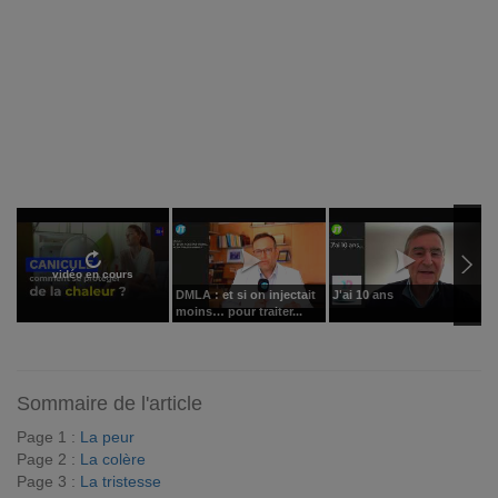
vidéo en cours
DMLA : et si on injectait
J'ai 10 ans
J
moins… pour traiter...
Sommaire de l'article
Page 1 :
La peur
Page 2 :
La colère
Page 3 :
La tristesse