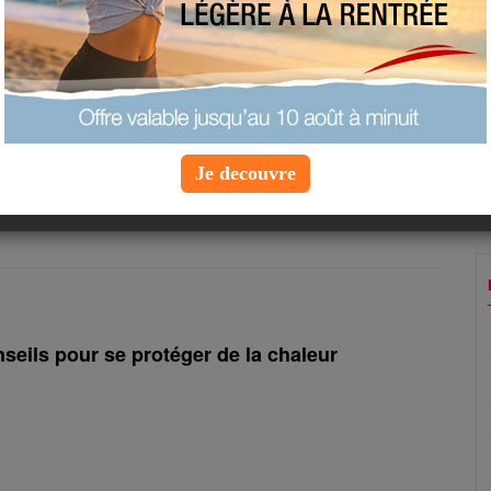
t suite à une blessure, une frustration ou un manque. Ce
re par diverses manifestations qui entraînent le corps à l’action
l'EFT, vous pouvez toujours vous procurer le livre
Maigrir et
de
Jean-Michel Gurret
.
Je decouvre
«
1
2
3
4
5
6
7
8
9
10
»
nseils pour se protéger de la chaleur