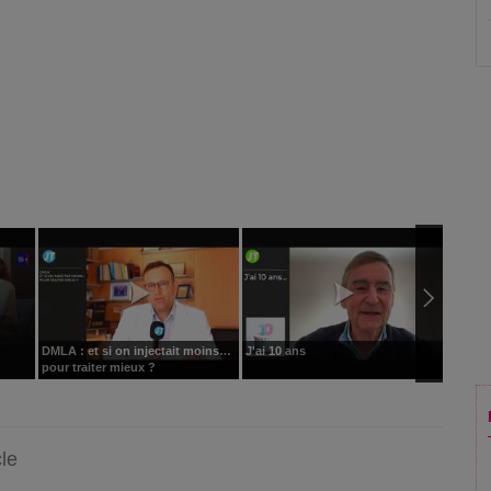
DMLA : et si on injectait moins…
J'ai 10 ans
JT RSN
pour traiter mieux ?
cle