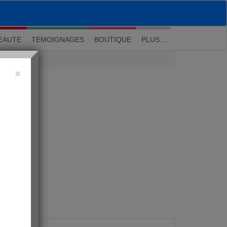
M'inscrire
|
Me connecter
|
? Visite guidée
EAUTE
TEMOIGNAGES
BOUTIQUE
PLUS...
×