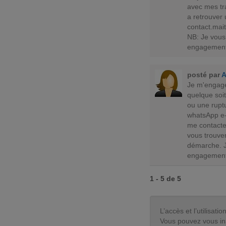
avec mes tr
a retrouver
contact.ma
NB: Je vous
engagement
posté par
Je m'engage
quelque soit
ou une rupt
whatsApp e
me contacter
vous trouver
démarche. J
engagement
1 - 5 de 5
L’accès et l’utilisa
Vous pouvez vous in