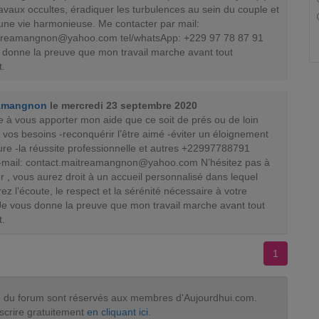
avaux occultes, éradiquer les turbulences au sein du couple et
 une vie harmonieuse. Me contacter par mail:
itreamangnon@yahoo.com
tel/whatsApp: +229 97 78 87 91
 donne la preuve que mon travail marche avant tout
.
Amangnon
le mercredi 23 septembre 2020
 à vous apporter mon aide que ce soit de prés ou de loin
 vos besoins -reconquérir l’être aimé -éviter un éloignement
ure -la réussite professionnelle et autres +22997788791
-mail:
contact.maitreamangnon@yahoo.com
N’hésitez pas à
 , vous aurez droit à un accueil personnalisé dans lequel
ez l’écoute, le respect et la sérénité nécessaire à votre
e vous donne la preuve que mon travail marche avant tout
.
1
tion du forum sont réservés aux membres d'Aujourdhui.com.
scrire gratuitement
en cliquant ici
.