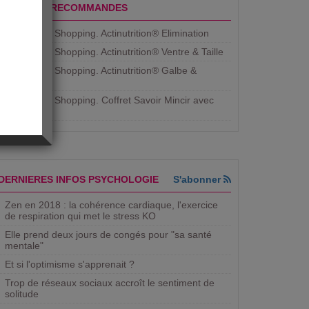
PRODUITS RECOMMANDES
Aujourdhui Shopping. Actinutrition® Elimination
Aujourdhui Shopping. Actinutrition® Ventre & Taille
Aujourdhui Shopping. Actinutrition® Galbe &
Courbe
Aujourdhui Shopping. ​Coffret Savoir Mincir avec
Jean
DERNIERES INFOS PSYCHOLOGIE
S'abonner
Zen en 2018 : la cohérence cardiaque, l'exercice
de respiration qui met le stress KO
Elle prend deux jours de congés pour "sa santé
mentale"
Et si l'optimisme s'apprenait ?
Trop de réseaux sociaux accroît le sentiment de
solitude