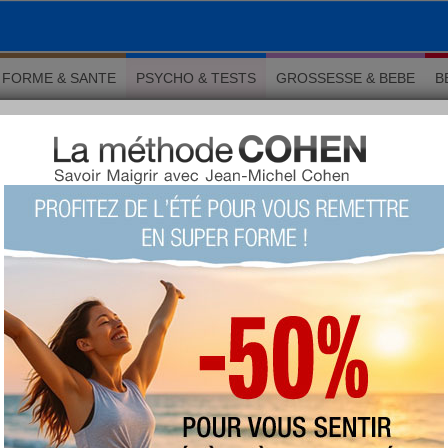
FORME & SANTE
PSYCHO & TESTS
GROSSESSE & BEBE
B
traiter avec l’EFT
 Psychologie
 à traiter avec l’EFT
LU 26372 fois COMMENTÉ 5 fois
TAGS:
EFT
,
emotional freedom
technique
,
techniques de Libération
Émotionnelle
,
Jean-Michel Gurret
,
methode eft
AUTEUR : Adrien Lemay
mardi 24 avril 2018