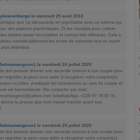
ylvianeliberge
le mercredi 25 août 2010
chnique que j'ai découverte en psychiatrie avec un interne qui
t sur des patients psychotiques. Et les résultats pour calmer
ses étaient assez incroyables et surtout très efficaces. Cela a
éduire considérablement les doses de calmants tout en ayant
s plus détendus.
Maitreamangnon1
le vendredi 24 juillet 2020
de doit pouvoir donner une seconde chance à son couple pour
en regretter je peux vous aider à récupérer votre conjoint(e)
avaux occultes, éradiquer les turbulences au sein du couple et
 une vie harmonieuse. Me contacter par mail:
itreamangnon@yahoo.com
tel/whatsApp: +229 97 78 87 91
 donne la preuve que mon travail marche avant tout
.
Maitreamangnon1
le vendredi 24 juillet 2020
de doit pouvoir donner une seconde chance à son couple pour
en regretter je peux vous aider à récupérer votre conjoint(e)