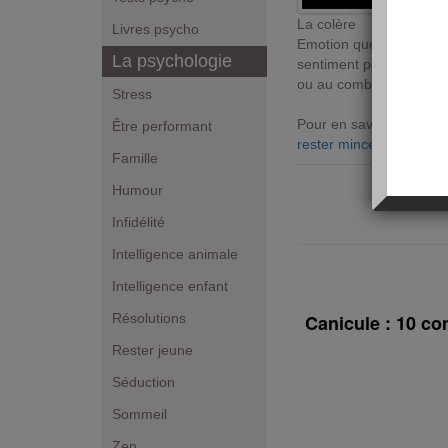
La colère
Livres psycho
Emotion que l’on ressen
La psychologie
sentiment peut se tradui
ou au combat.
Stress
Pour en savoir plus sur 
Être performant
rester mince avec l’EFT
Famille
Humour
Infidélité
Intelligence animale
Intelligence enfant
Résolutions
Canicule : 10 co
Rester jeune
Séduction
Sommeil
Zen