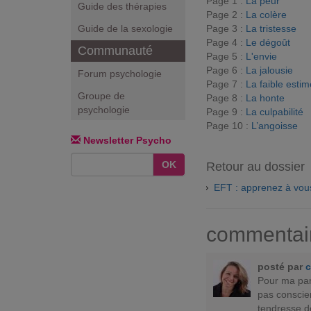
Page 1 :
La peur
Guide des thérapies
Page 2 :
La colère
Page 3 :
La tristesse
Guide de la sexologie
Page 4 :
Le dégoût
Communauté
Page 5 :
L'envie
Page 6 :
La jalousie
Forum psychologie
Page 7 :
La faible estim
Groupe de
Page 8 :
La honte
psychologie
Page 9 :
La culpabilité
Page 10 :
L’angoisse
Newsletter Psycho
OK
Retour au dossier
EFT : apprenez à vous
commentai
posté par
c
Pour ma par
pas conscie
tendresse do