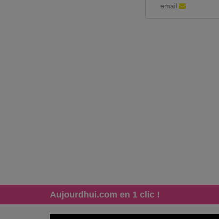
email
Aujourdhui.com en 1 clic !