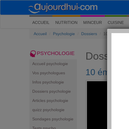
(current)
ACCUEIL
NUTRITION
MINCEUR
CUISINE
Accueil
Psychologie
Dossiers
10 émotions à 
Dossiers
PSYCHOLOGIE
Accueil psychologie
10 émotions
Vos psychologues
Infos psychologie
Dossiers psychologie
Articles psychologie
quizz psychologie
Sondages psychologie
Tests psycho