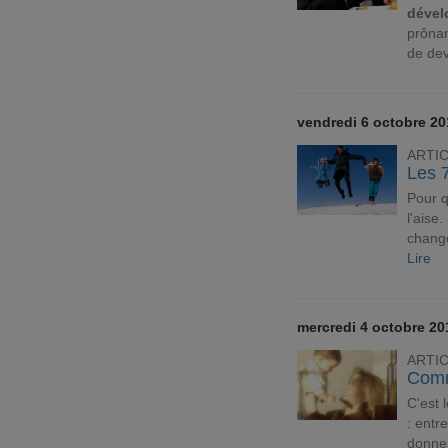
dével
prônan
de dev
vendredi 6 octobre 20
ARTI
Les 
Pour 
l'aise
change
Lire
mercredi 4 octobre 20
ARTI
Comm
C'est 
: entr
donner