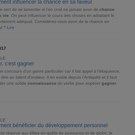
ent influencer la chance en sa faveur
e sert de se lamenter si l'on croit ne jamais avoir de
chance
la
vie
. On peut influencer le cours des choses en adoptant le
tement adéquat. Considérez-vous avoir de la chance en
al ?
Lire
017
CLE
r, c'est gagner
un concours d'un genre particulier car il fait appel à l'éloquence,
 dire au talent d'orateur. Il en existe depuis l'Antiquité et il faut
der une solide
connaissance
du verbe pour espérer
gagner
.
CLE
ent bénéficier du développement personnel
ois réservé aux élites en quête de puissance et de gloire, le