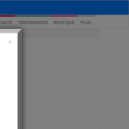
M'inscrire
|
Me connecter
|
? Visite guidée
EAUTE
TEMOIGNAGES
BOUTIQUE
PLUS...
×