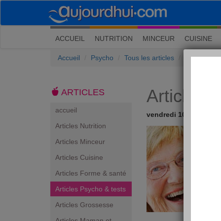
(current)
ACCUEIL
NUTRITION
MINCEUR
CUISINE
Accueil
Psycho
Tous les articles
Articles Ps
Articles 
ARTICLES
accueil
vendredi 10 novembre
Articles Nutrition
Articles Minceur
Articles Cuisine
Articles Forme & santé
Articles Psycho & tests
Articles Grossesse
Articles Maman et