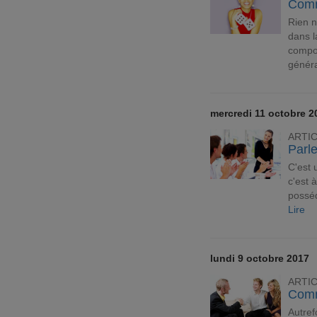
Comm
Rien n
dans 
compor
génér
mercredi 11 octobre 2
ARTI
Parle
C'est 
c'est à
possé
Lire
lundi 9 octobre 2017
ARTI
Comm
Autref