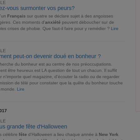
CLE
ez-vous surmonter vos peurs?
d'un
Français
sur quatre se déclare sujet à des angoisses
gères. Ces moments d'
anxiété
peuvent déboucher sur de
bles crises de phobie. Que faut-il faire pour y remédier ?
Lire
CLE
ent peut-on devenir doué en bonheur ?
herche du bonheur est au centre de nos préoccupations.
t être heureux est LA question de tout un chacun. Il suffit
ir n'importe quel magazine, d'écouter la radio ou de regarder
ission de télé pour constater que la quête du bonheur touche
e monde.
Lire
2017
CLE
lus grande fête d'Halloween
s célèbre
fête
d'Halloween a lieu chaque année à
New York