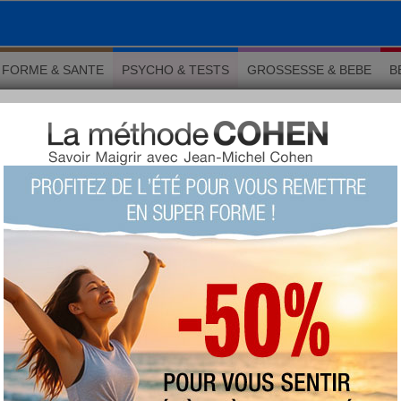
FORME & SANTE
PSYCHO & TESTS
GROSSESSE & BEBE
B
ycho
Psycho
 2017
ARTICLE
Comment freiner votre vieillissement
Il y a plus simple que la chirurgie esthétique
pour rester jeune. Débarrassez-vous de ces
petites manies quotidiennes qui déforment
votre corps. Un
esprit
sain dans un corps sain
en quelque sorte...
Lire